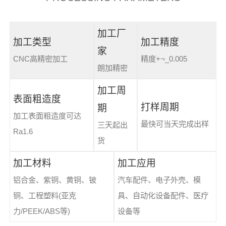
加工厂
加工类型
加工精度
家
CNC高精密加工
精度+¬_0.005
朗加精密
加工周
表面粗造度
打样周期
期
加工表面粗造度可达
最快可当天完成出样
三天起出
Ra1.6
货
加工材料
加工应用
铝合金、紫铜、黄铜、铍
汽车配件、电子外壳、模
铜、工程塑料(亚克
具、自动化设备配件、医疗
力/PEEK/ABS等)
设备等