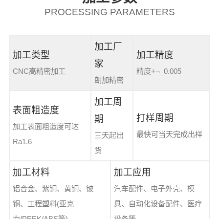
PROCESSING PARAMETERS
加工厂
加工类型
加工精度
家
CNC高精密加工
精度+¬_0.005
朗加精密
加工周
表面粗造度
打样周期
期
加工表面粗造度可达
最快可当天完成出样
三天起出
Ra1.6
货
加工材料
加工应用
铝合金、紫铜、黄铜、铍
汽车配件、电子外壳、模
铜、工程塑料(亚克
具、自动化设备配件、医疗
力/PEEK/ABS等)
设备等