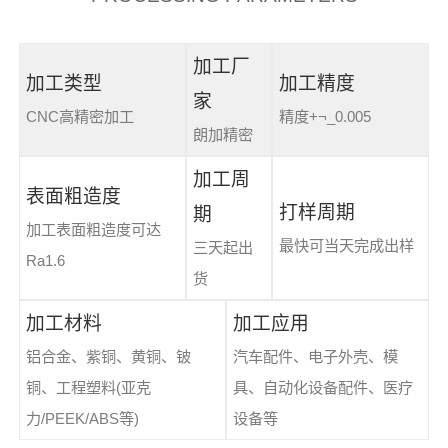
加工厂
加工类型
加工精度
家
CNC高精密加工
精度+¬_0.005
朗加精密
加工周
表面粗造度
打样周期
期
加工表面粗造度可达
最快可当天完成出样
三天起出
Ra1.6
货
加工材料
加工应用
铝合金、紫铜、黄铜、铍
汽车配件、电子外壳、模
铜、工程塑料(亚克
具、自动化设备配件、医疗
力/PEEK/ABS等)
设备等