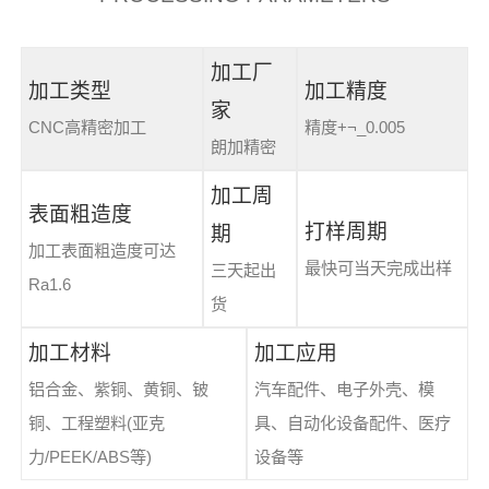
加工厂
加工类型
加工精度
家
CNC高精密加工
精度+¬_0.005
朗加精密
加工周
表面粗造度
打样周期
期
加工表面粗造度可达
最快可当天完成出样
三天起出
Ra1.6
货
加工材料
加工应用
铝合金、紫铜、黄铜、铍
汽车配件、电子外壳、模
铜、工程塑料(亚克
具、自动化设备配件、医疗
力/PEEK/ABS等)
设备等