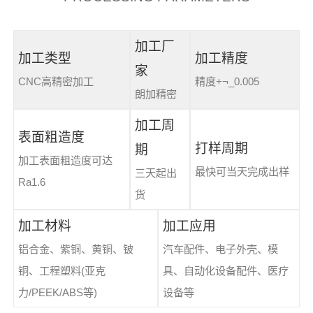
加工厂
加工类型
加工精度
家
CNC高精密加工
精度+¬_0.005
朗加精密
加工周
表面粗造度
打样周期
期
加工表面粗造度可达
最快可当天完成出样
三天起出
Ra1.6
货
加工材料
加工应用
铝合金、紫铜、黄铜、铍
汽车配件、电子外壳、模
铜、工程塑料(亚克
具、自动化设备配件、医疗
力/PEEK/ABS等)
设备等