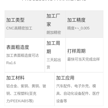
加工厂
加工类型
加工精度
家
CNC高精密加工
精度+¬_0.005
朗加精密
加工周
表面粗造度
打样周期
期
加工表面粗造度可达
最快可当天完成出样
三天起出
Ra1.6
货
加工材料
加工应用
铝合金、紫铜、黄铜、铍
汽车配件、电子外壳、模
铜、工程塑料(亚克
具、自动化设备配件、医疗
力/PEEK/ABS等)
设备等