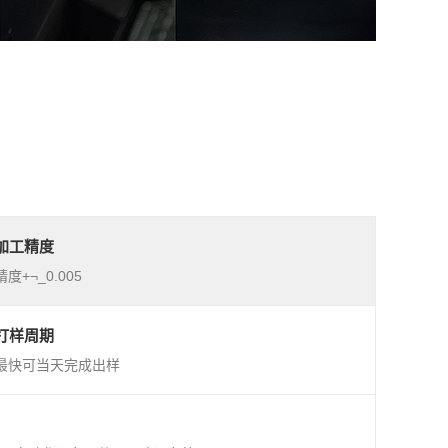
加工精度
精度+¬_0.005
打样周期
最快可当天完成出样