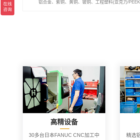
铝合金、紫铜、黄铜、铍铜、工程塑料(亚克力/PEEK/
高精设备
30多台日本FANUC CNC加工中
精选