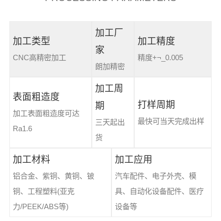
加工厂
加工类型
加工精度
家
CNC高精密加工
精度+¬_0.005
朗加精密
加工周
表面粗造度
打样周期
期
加工表面粗造度可达
最快可当天完成出样
三天起出
Ra1.6
货
加工材料
加工应用
铝合金、紫铜、黄铜、铍
汽车配件、电子外壳、模
铜、工程塑料(亚克
具、自动化设备配件、医疗
力/PEEK/ABS等)
设备等