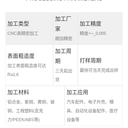
加工厂
加工类型
加工精度
家
CNC高精密加工
精度+¬_0.005
朗加精密
加工周
表面粗造度
打样周期
期
加工表面粗造度可达
最快可当天完成出样
三天起出
Ra1.6
货
加工材料
加工应用
铝合金、紫铜、黄铜、铍
汽车配件、电子外壳、模
铜、工程塑料(亚克
具、自动化设备配件、医疗
力/PEEK/ABS等)
设备等