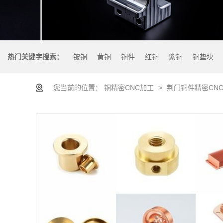
热门关键字搜索：
铍铜
黄铜
铜件
红铜
紫铜
铜垫块
您当前的位置：
铜精密CNC加工
>
荆门铜件精密CN