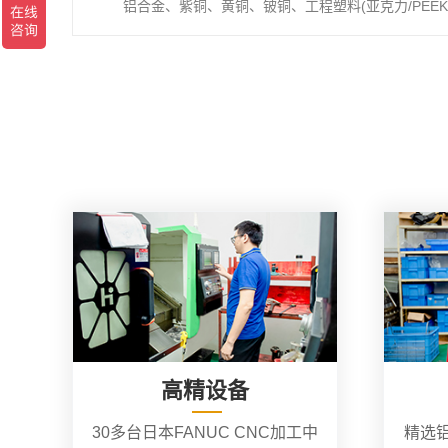
铝合金、紫铜、黄铜、铍铜、工程塑料(亚克力/PEEK/
高精设备
30多台日本FANUC CNC加工中
精选