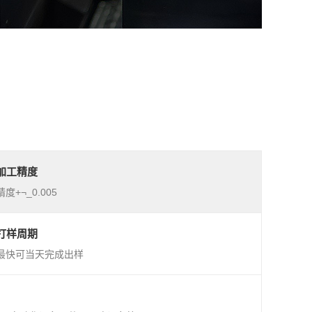
加工精度
精度+¬_0.005
打样周期
最快可当天完成出样