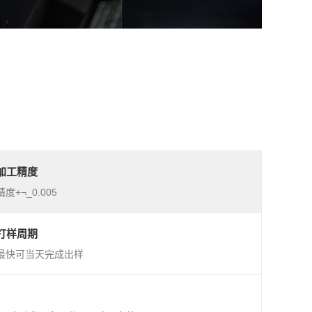
加工精度
精度+¬_0.005
打样周期
最快可当天完成出样