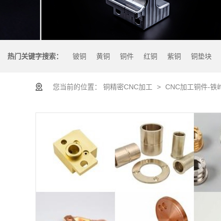
热门关键字搜索：
铍铜
黄铜
铜件
红铜
紫铜
铜垫块
您当前的位置：
铜精密CNC加工
>
CNC加工铜件-铁