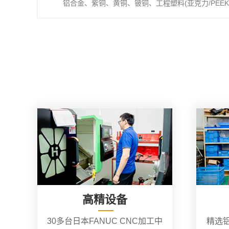
铝合金、紫铜、黄铜、铍铜、工程塑料(亚克力/PEEK/
高精设备
30多台日本FANUC CNC加工中
精选