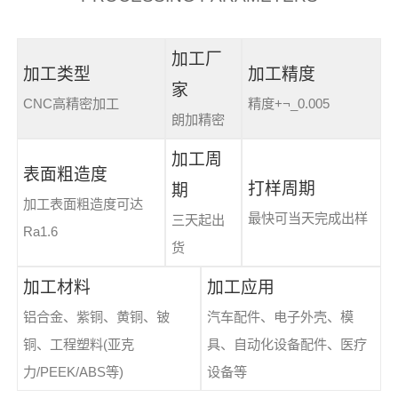
加工厂
加工类型
加工精度
家
CNC高精密加工
精度+¬_0.005
朗加精密
加工周
表面粗造度
打样周期
期
加工表面粗造度可达
最快可当天完成出样
三天起出
Ra1.6
货
加工材料
加工应用
铝合金、紫铜、黄铜、铍
汽车配件、电子外壳、模
铜、工程塑料(亚克
具、自动化设备配件、医疗
力/PEEK/ABS等)
设备等