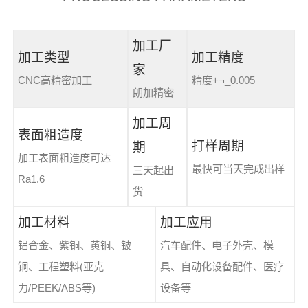
加工厂
加工类型
加工精度
家
CNC高精密加工
精度+¬_0.005
朗加精密
加工周
表面粗造度
打样周期
期
加工表面粗造度可达
最快可当天完成出样
三天起出
Ra1.6
货
加工材料
加工应用
铝合金、紫铜、黄铜、铍
汽车配件、电子外壳、模
铜、工程塑料(亚克
具、自动化设备配件、医疗
力/PEEK/ABS等)
设备等