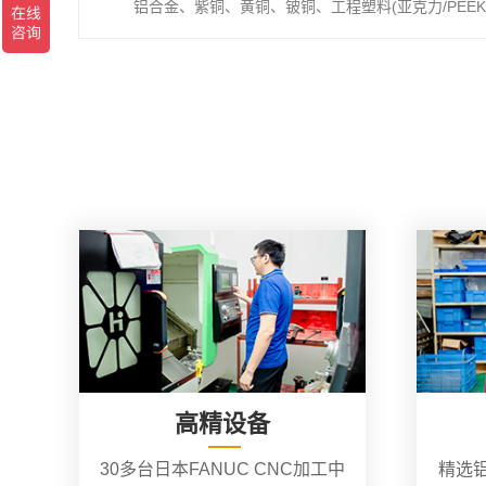
铝合金、紫铜、黄铜、铍铜、工程塑料(亚克力/PEEK/
高精设备
30多台日本FANUC CNC加工中
精选