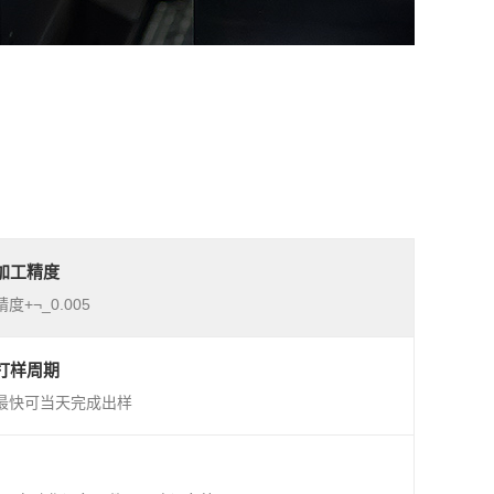
加工精度
精度+¬_0.005
打样周期
最快可当天完成出样