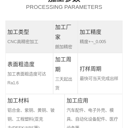
PROCESSING PARAMETERS
加工厂
加工类型
加工精度
家
CNC高精密加工
精度+¬_0.005
朗加精密
加工周
表面粗造度
打样周期
期
加工表面粗造度可达
最快可当天完成出样
三天起出
Ra1.6
货
加工材料
加工应用
铝合金、紫铜、黄铜、铍
汽车配件、电子外壳、模
铜、工程塑料(亚克
具、自动化设备配件、医疗
力/PEEK/ABS等)
设备等