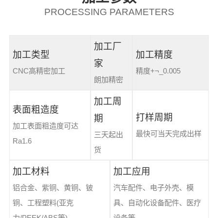
PROCESSING PARAMETERS
加工厂
加工类型
加工精度
家
CNC高精密加工
精度+¬_0.005
朗加精密
加工周
表面粗造度
打样周期
期
加工表面粗造度可达
最快可当天完成出样
三天起出
Ra1.6
货
加工材料
加工应用
铝合金、紫铜、黄铜、铍
汽车配件、电子外壳、模
铜、工程塑料(亚克
具、自动化设备配件、医疗
力/PEEK/ABS等)
设备等