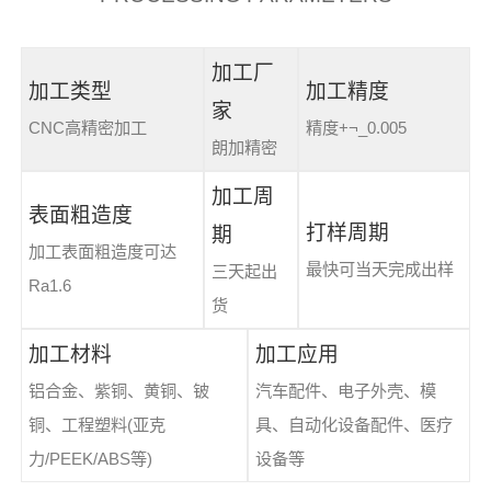
加工厂
加工类型
加工精度
家
CNC高精密加工
精度+¬_0.005
朗加精密
加工周
表面粗造度
打样周期
期
加工表面粗造度可达
最快可当天完成出样
三天起出
Ra1.6
货
加工材料
加工应用
铝合金、紫铜、黄铜、铍
汽车配件、电子外壳、模
铜、工程塑料(亚克
具、自动化设备配件、医疗
力/PEEK/ABS等)
设备等