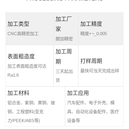
加工厂
加工类型
加工精度
家
CNC高精密加工
精度+¬_0.005
朗加精密
加工周
表面粗造度
打样周期
期
加工表面粗造度可达
最快可当天完成出样
三天起出
Ra1.6
货
加工材料
加工应用
铝合金、紫铜、黄铜、铍
汽车配件、电子外壳、模
铜、工程塑料(亚克
具、自动化设备配件、医疗
力/PEEK/ABS等)
设备等