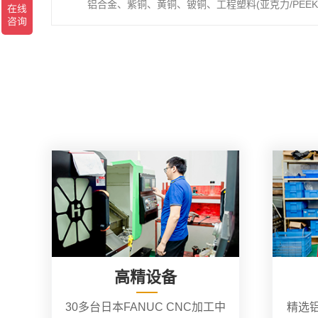
铝合金、紫铜、黄铜、铍铜、工程塑料(亚克力/PEEK/
高精设备
30多台日本FANUC CNC加工中
精选