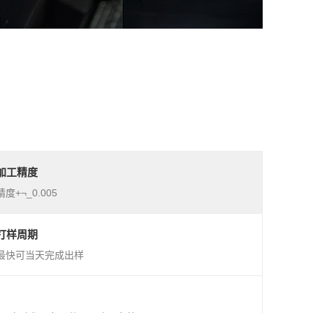
加工精度
精度+¬_0.005
打样周期
最快可当天完成出样