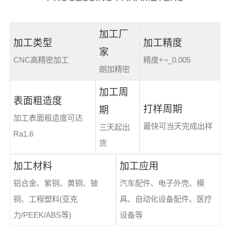
加工厂
加工类型
加工精度
家
CNC高精密加工
精度+¬_0.005
朗加精密
加工周
表面粗造度
打样周期
期
加工表面粗造度可达
最快可当天完成出样
三天起出
Ra1.6
货
加工材料
加工应用
铝合金、紫铜、黄铜、铍
汽车配件、电子外壳、模
铜、工程塑料(亚克
具、自动化设备配件、医疗
力/PEEK/ABS等)
设备等