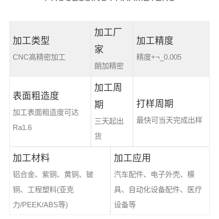
加工厂
加工类型
加工精度
家
CNC高精密加工
精度+¬_0.005
朗加精密
加工周
表面粗造度
打样周期
期
加工表面粗造度可达
最快可当天完成出样
三天起出
Ra1.6
货
加工材料
加工应用
铝合金、紫铜、黄铜、铍
汽车配件、电子外壳、模
铜、工程塑料(亚克
具、自动化设备配件、医疗
力/PEEK/ABS等)
设备等