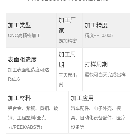
加工厂
加工类型
加工精度
家
CNC高精密加工
精度+¬_0.005
朗加精密
加工周
表面粗造度
打样周期
期
加工表面粗造度可达
最快可当天完成出样
三天起出
Ra1.6
货
加工材料
加工应用
铝合金、紫铜、黄铜、铍
汽车配件、电子外壳、模
铜、工程塑料(亚克
具、自动化设备配件、医疗
力/PEEK/ABS等)
设备等