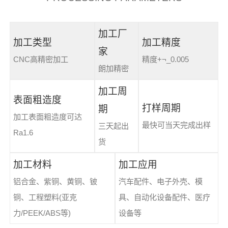
加工厂
加工类型
加工精度
家
CNC高精密加工
精度+¬_0.005
朗加精密
加工周
表面粗造度
打样周期
期
加工表面粗造度可达
最快可当天完成出样
三天起出
Ra1.6
货
加工材料
加工应用
铝合金、紫铜、黄铜、铍
汽车配件、电子外壳、模
铜、工程塑料(亚克
具、自动化设备配件、医疗
力/PEEK/ABS等)
设备等