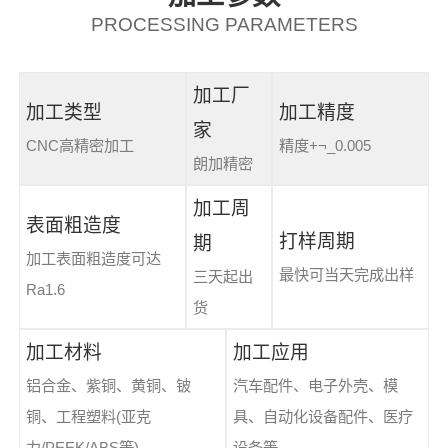
PROCESSING PARAMETERS
加工厂
加工类型
加工精度
家
CNC高精密加工
精度+¬_0.005
朗加精密
加工周
表面粗造度
打样周期
期
加工表面粗造度可达
最快可当天完成出样
三天起出
Ra1.6
货
加工材料
加工应用
铝合金、紫铜、黄铜、铍
汽车配件、电子外壳、模
铜、工程塑料(亚克
具、自动化设备配件、医疗
力/PEEK/ABS等)
设备等