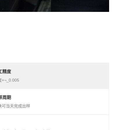
工精度
+¬_0.005
样周期
快可当天完成出样