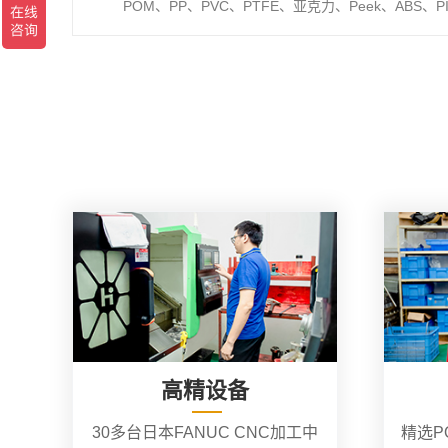
POM、PP、PVC、PTFE、亚克力、Peek、ABS、P
高精设备
30多台日本FANUC CNC加工中
精选P