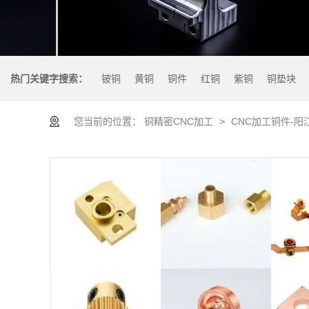
热门关键字搜索：
铍铜
黄铜
铜件
红铜
紫铜
铜垫块
您当前的位置：
铜精密CNC加工
>
CNC加工铜件-阳