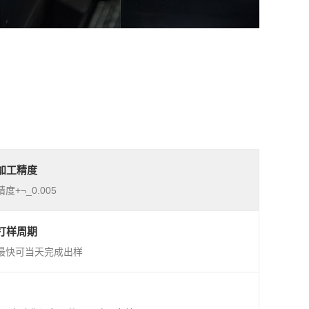
加工精度
精度+¬_0.005
打样周期
最快可当天完成出样