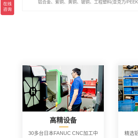
铝合金、紫铜、黄铜、铍铜、工程塑料(亚克力/PEEK/
高精设备
30多台日本FANUC CNC加工中
精选