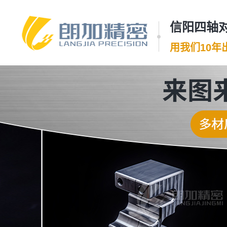
信阳四轴对
用我们10