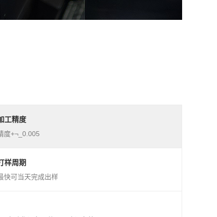
加工精度
精度+¬_0.005
打样周期
最快可当天完成出样