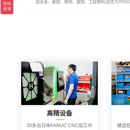
铝合金、紫铜、黄铜、铍铜、工程塑料(亚克力/PEEK/
高精设备
30多台日本FANUC CNC加工中
精选