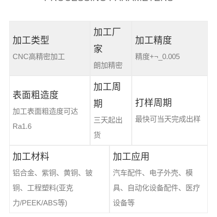
加工厂
加工类型
加工精度
家
CNC高精密加工
精度+¬_0.005
朗加精密
加工周
表面粗造度
打样周期
期
加工表面粗造度可达
最快可当天完成出样
三天起出
Ra1.6
货
加工材料
加工应用
铝合金、紫铜、黄铜、铍
汽车配件、电子外壳、模
铜、工程塑料(亚克
具、自动化设备配件、医疗
力/PEEK/ABS等)
设备等