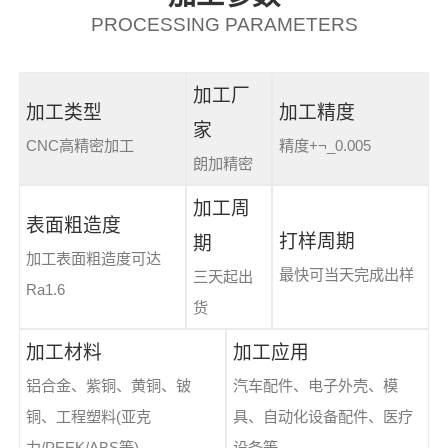
PROCESSING PARAMETERS
加工厂
加工类型
加工精度
家
CNC高精密加工
精度+¬_0.005
朗加精密
加工周
表面粗造度
打样周期
期
加工表面粗造度可达
最快可当天完成出样
三天起出
Ra1.6
货
加工材料
加工应用
铝合金、紫铜、黄铜、铍
汽车配件、电子外壳、模
铜、工程塑料(亚克
具、自动化设备配件、医疗
力/PEEK/ABS等)
设备等