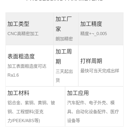
加工厂
加工类型
加工精度
家
CNC高精密加工
精度+¬_0.005
朗加精密
加工周
表面粗造度
打样周期
期
加工表面粗造度可达
最快可当天完成出样
三天起出
Ra1.6
货
加工材料
加工应用
铝合金、紫铜、黄铜、铍
汽车配件、电子外壳、模
铜、工程塑料(亚克
具、自动化设备配件、医疗
力/PEEK/ABS等)
设备等