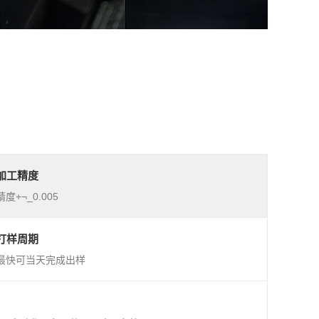
加工精度
精度+¬_0.005
打样周期
最快可当天完成出样