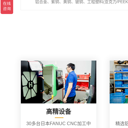
铝合金、紫铜、黄铜、铍铜、工程塑料(亚克力/PEEK/
高精设备
30多台日本FANUC CNC加工中
精选