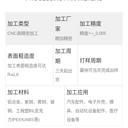
加工厂
加工类型
加工精度
家
CNC高精密加工
精度+¬_0.005
朗加精密
加工周
表面粗造度
打样周期
期
加工表面粗造度可达
最快可当天完成出样
三天起出
Ra1.6
货
加工材料
加工应用
铝合金、紫铜、黄铜、铍
汽车配件、电子外壳、模
铜、工程塑料(亚克
具、自动化设备配件、医疗
力/PEEK/ABS等)
设备等