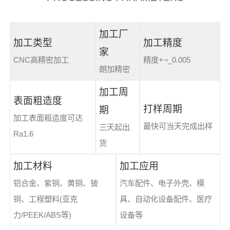
加工厂
加工类型
加工精度
家
CNC高精密加工
精度+¬_0.005
朗加精密
加工周
表面粗造度
打样周期
期
加工表面粗造度可达
最快可当天完成出样
三天起出
Ra1.6
货
加工材料
加工应用
铝合金、紫铜、黄铜、铍
汽车配件、电子外壳、模
铜、工程塑料(亚克
具、自动化设备配件、医疗
力/PEEK/ABS等)
设备等