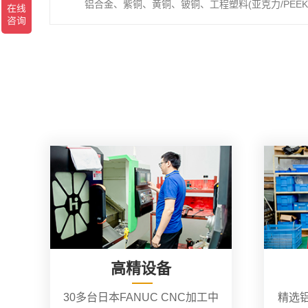
铝合金、紫铜、黄铜、铍铜、工程塑料(亚克力/PEEK/
高精设备
30多台日本FANUC CNC加工中
精选