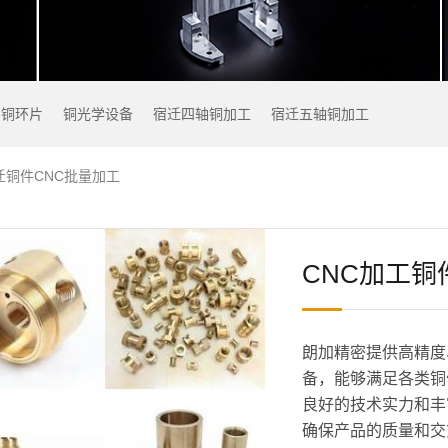
铜环片
铜光学设备
宿迁四轴铜加工
宿迁五轴铜加工
迁铜件CNC批量加工
CNC加工铜
朗加精密提供高精度
备，能够满足各类铜
良好的技术实力和丰
确保产品的质量和交