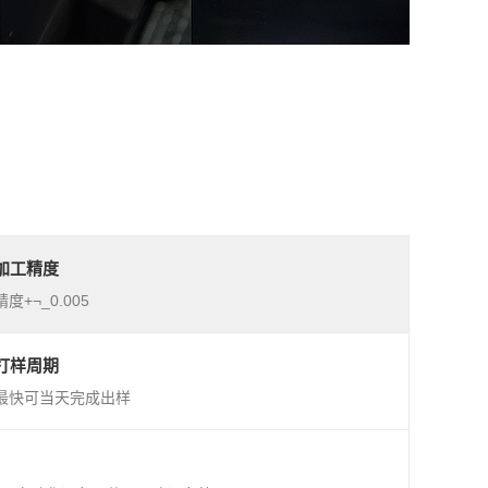
加工精度
精度+¬_0.005
打样周期
最快可当天完成出样