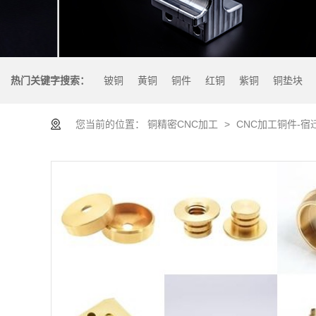
热门关键字搜索：
铍铜
黄铜
铜件
红铜
紫铜
铜垫块
您当前的位置：
铜精密CNC加工
>
CNC加工铜件-宿