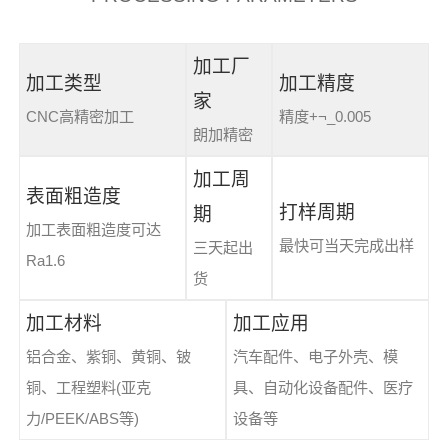
加工厂
加工类型
加工精度
家
CNC高精密加工
精度+¬_0.005
朗加精密
加工周
表面粗造度
打样周期
期
加工表面粗造度可达
最快可当天完成出样
三天起出
Ra1.6
货
加工材料
加工应用
铝合金、紫铜、黄铜、铍
汽车配件、电子外壳、模
铜、工程塑料(亚克
具、自动化设备配件、医疗
力/PEEK/ABS等)
设备等