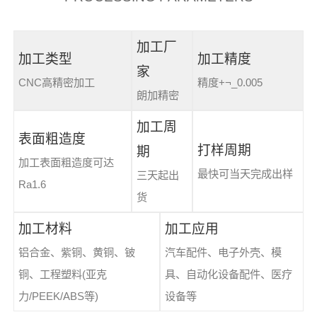
加工厂
加工类型
加工精度
家
CNC高精密加工
精度+¬_0.005
朗加精密
加工周
表面粗造度
打样周期
期
加工表面粗造度可达
最快可当天完成出样
三天起出
Ra1.6
货
加工材料
加工应用
铝合金、紫铜、黄铜、铍
汽车配件、电子外壳、模
铜、工程塑料(亚克
具、自动化设备配件、医疗
力/PEEK/ABS等)
设备等