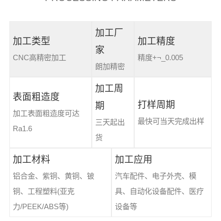
加工厂
加工类型
加工精度
家
CNC高精密加工
精度+¬_0.005
朗加精密
加工周
表面粗造度
打样周期
期
加工表面粗造度可达
最快可当天完成出样
三天起出
Ra1.6
货
加工材料
加工应用
铝合金、紫铜、黄铜、铍
汽车配件、电子外壳、模
铜、工程塑料(亚克
具、自动化设备配件、医疗
力/PEEK/ABS等)
设备等