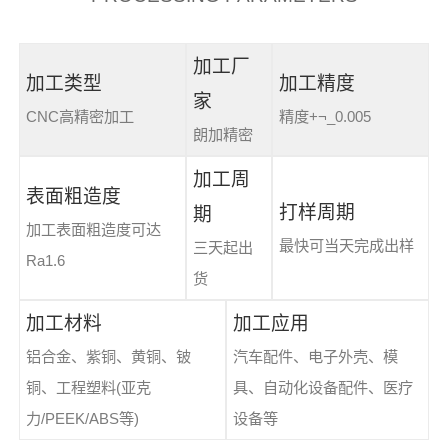
加工厂
加工类型
加工精度
家
CNC高精密加工
精度+¬_0.005
朗加精密
加工周
表面粗造度
打样周期
期
加工表面粗造度可达
最快可当天完成出样
三天起出
Ra1.6
货
加工材料
加工应用
铝合金、紫铜、黄铜、铍
汽车配件、电子外壳、模
铜、工程塑料(亚克
具、自动化设备配件、医疗
力/PEEK/ABS等)
设备等