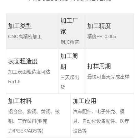
加工厂
加工类型
加工精度
家
CNC高精密加工
精度+¬_0.005
朗加精密
加工周
表面粗造度
打样周期
期
加工表面粗造度可达
最快可当天完成出样
三天起出
Ra1.6
货
加工材料
加工应用
铝合金、紫铜、黄铜、铍
汽车配件、电子外壳、模
铜、工程塑料(亚克
具、自动化设备配件、医疗
力/PEEK/ABS等)
设备等