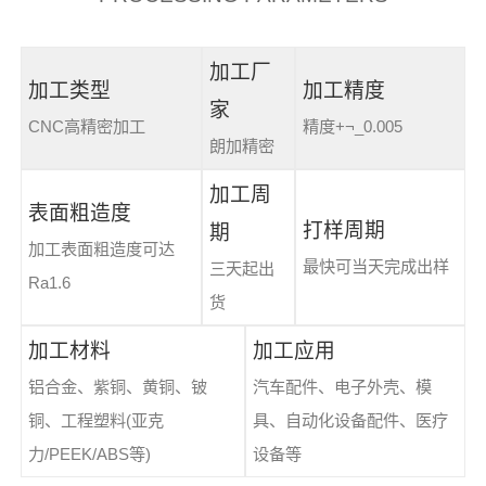
加工厂
加工类型
加工精度
家
CNC高精密加工
精度+¬_0.005
朗加精密
加工周
表面粗造度
打样周期
期
加工表面粗造度可达
最快可当天完成出样
三天起出
Ra1.6
货
加工材料
加工应用
铝合金、紫铜、黄铜、铍
汽车配件、电子外壳、模
铜、工程塑料(亚克
具、自动化设备配件、医疗
力/PEEK/ABS等)
设备等