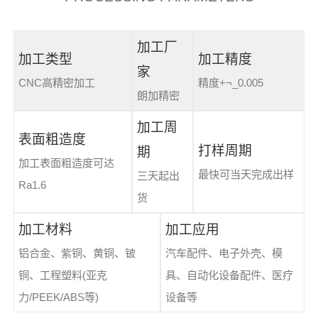
加工厂
加工类型
加工精度
家
CNC高精密加工
精度+¬_0.005
朗加精密
加工周
表面粗造度
打样周期
期
加工表面粗造度可达
最快可当天完成出样
三天起出
Ra1.6
货
加工材料
加工应用
铝合金、紫铜、黄铜、铍
汽车配件、电子外壳、模
铜、工程塑料(亚克
具、自动化设备配件、医疗
力/PEEK/ABS等)
设备等