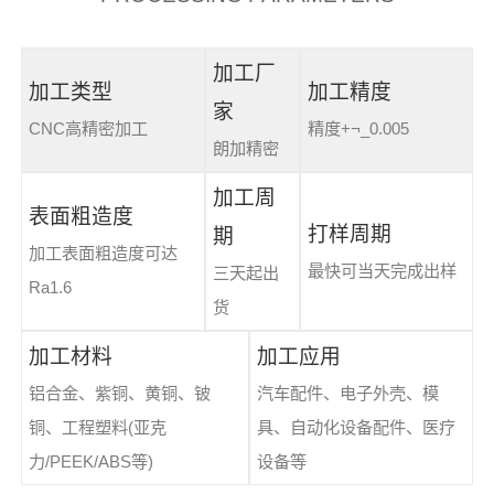
加工厂
加工类型
加工精度
家
CNC高精密加工
精度+¬_0.005
朗加精密
加工周
表面粗造度
打样周期
期
加工表面粗造度可达
最快可当天完成出样
三天起出
Ra1.6
货
加工材料
加工应用
铝合金、紫铜、黄铜、铍
汽车配件、电子外壳、模
铜、工程塑料(亚克
具、自动化设备配件、医疗
力/PEEK/ABS等)
设备等