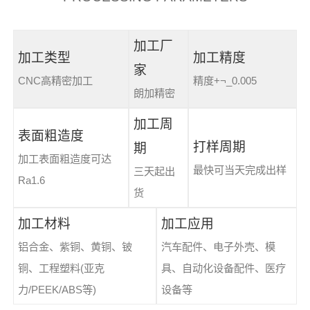
加工厂
加工类型
加工精度
家
CNC高精密加工
精度+¬_0.005
朗加精密
加工周
表面粗造度
打样周期
期
加工表面粗造度可达
最快可当天完成出样
三天起出
Ra1.6
货
加工材料
加工应用
铝合金、紫铜、黄铜、铍
汽车配件、电子外壳、模
铜、工程塑料(亚克
具、自动化设备配件、医疗
力/PEEK/ABS等)
设备等