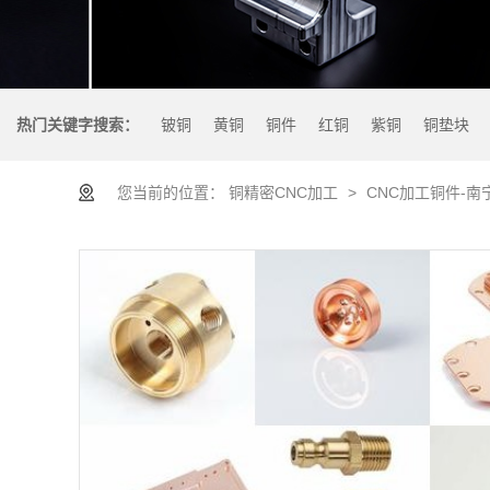
热门关键字搜索：
铍铜
黄铜
铜件
红铜
紫铜
铜垫块
您当前的位置：
铜精密CNC加工
>
CNC加工铜件-南