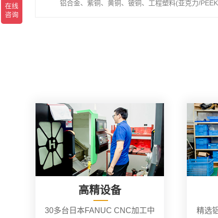
铝合金、紫铜、黄铜、铍铜、工程塑料(亚克力/PEEK/
高精设备
30多台日本FANUC CNC加工中
精选