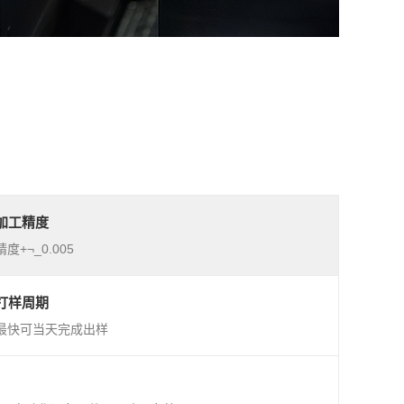
加工精度
精度+¬_0.005
打样周期
最快可当天完成出样