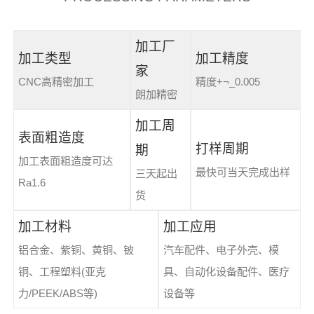
加工厂
加工类型
加工精度
家
CNC高精密加工
精度+¬_0.005
朗加精密
加工周
表面粗造度
打样周期
期
加工表面粗造度可达
最快可当天完成出样
三天起出
Ra1.6
货
加工材料
加工应用
铝合金、紫铜、黄铜、铍
汽车配件、电子外壳、模
铜、工程塑料(亚克
具、自动化设备配件、医疗
力/PEEK/ABS等)
设备等