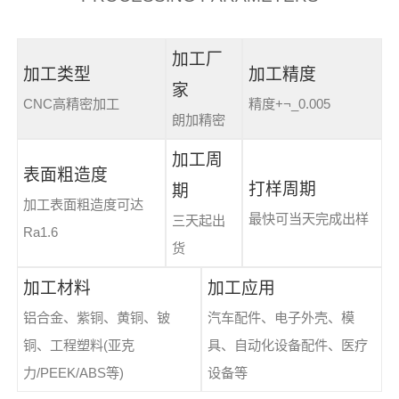
加工厂
加工类型
加工精度
家
CNC高精密加工
精度+¬_0.005
朗加精密
加工周
表面粗造度
打样周期
期
加工表面粗造度可达
最快可当天完成出样
三天起出
Ra1.6
货
加工材料
加工应用
铝合金、紫铜、黄铜、铍
汽车配件、电子外壳、模
铜、工程塑料(亚克
具、自动化设备配件、医疗
力/PEEK/ABS等)
设备等