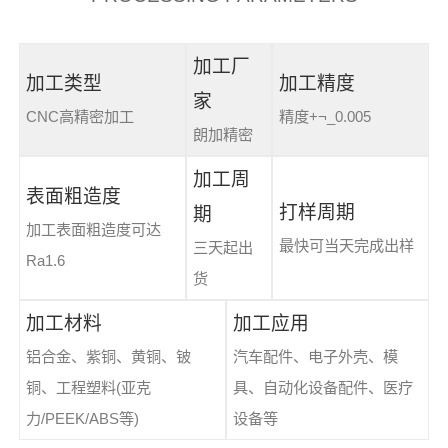
加工厂
加工类型
加工精度
家
CNC高精密加工
精度+¬_0.005
朗加精密
加工周
表面粗造度
打样周期
期
加工表面粗造度可达
最快可当天完成出样
三天起出
Ra1.6
货
加工材料
加工应用
铝合金、紫铜、黄铜、铍
汽车配件、电子外壳、模
铜、工程塑料(亚克
具、自动化设备配件、医疗
力/PEEK/ABS等)
设备等