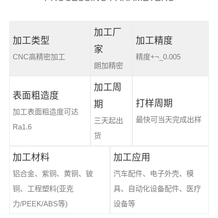
加工厂
加工类型
加工精度
家
CNC高精密加工
精度+¬_0.005
朗加精密
加工周
表面粗造度
打样周期
期
加工表面粗造度可达
最快可当天完成出样
三天起出
Ra1.6
货
加工材料
加工应用
铝合金、紫铜、黄铜、铍
汽车配件、电子外壳、模
铜、工程塑料(亚克
具、自动化设备配件、医疗
力/PEEK/ABS等)
设备等