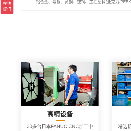
铝合金、紫铜、黄铜、铍铜、工程塑料(亚克力/PEEK/
高精设备
30多台日本FANUC CNC加工中
精选