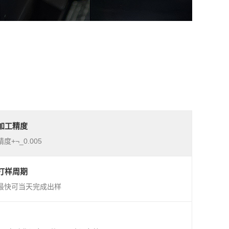
加工精度
精度+¬_0.005
打样周期
最快可当天完成出样