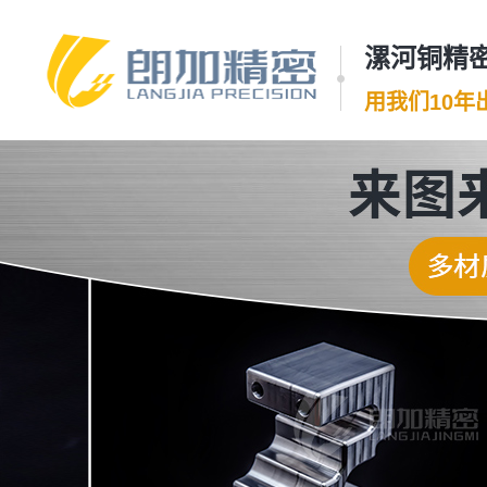
漯河铜精密
用我们10