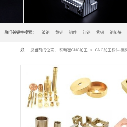
热门关键字搜索：
铍铜
黄铜
铜件
红铜
紫铜
铜垫块
您当前的位置：
铜精密CNC加工
>
CNC加工铜件-漯