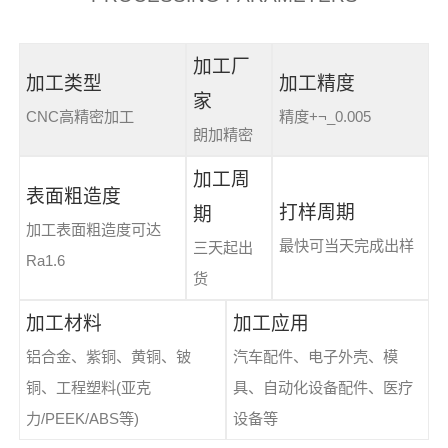
加工厂
加工类型
加工精度
家
CNC高精密加工
精度+¬_0.005
朗加精密
加工周
表面粗造度
打样周期
期
加工表面粗造度可达
最快可当天完成出样
三天起出
Ra1.6
货
加工材料
加工应用
铝合金、紫铜、黄铜、铍
汽车配件、电子外壳、模
铜、工程塑料(亚克
具、自动化设备配件、医疗
力/PEEK/ABS等)
设备等